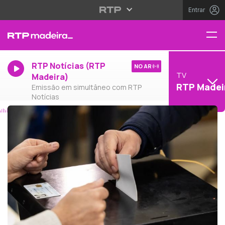
Entrar
RTP Notícias (RTP
NO AR
TV
Madeira)
RTP Madei
Emissão em simultâneo com RTP
Notícias