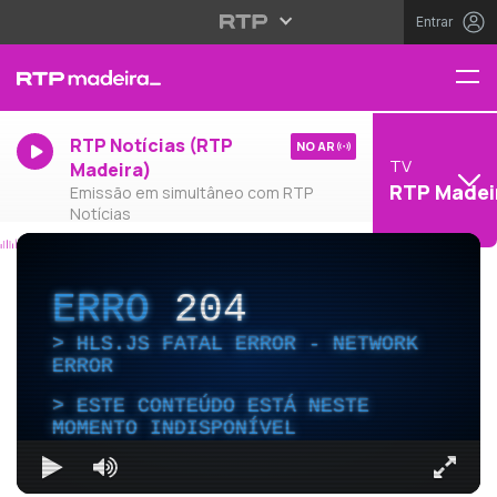
Entrar
RTP Notícias (RTP
NO AR
TV
Madeira)
RTP Madei
Emissão em simultâneo com RTP
Notícias
ERRO
204
HLS.JS FATAL ERROR - NETWORK
ERROR
ESTE CONTEÚDO ESTÁ NESTE
MOMENTO INDISPONÍVEL