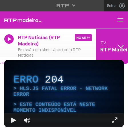
Entrar
RTP Notícias (RTP
NO AR
TV
Madeira)
RTP Madei
Emissão em simultâneo com RTP
Notícias
ERRO
204
HLS.JS FATAL ERROR - NETWORK
ERROR
ESTE CONTEÚDO ESTÁ NESTE
MOMENTO INDISPONÍVEL