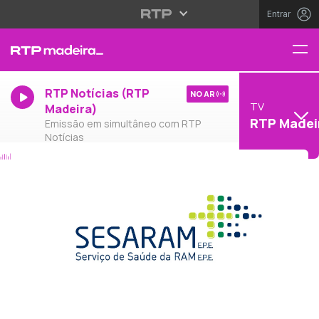
Entrar
RTP Notícias (RTP
NO AR
TV
Madeira)
RTP Madei
Emissão em simultâneo com RTP
Notícias