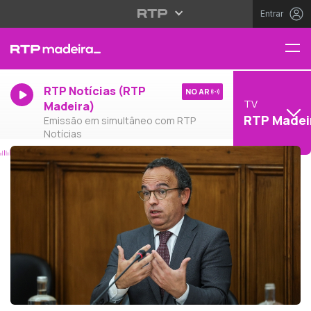
Entrar
RTP Notícias (RTP
NO AR
TV
Madeira)
RTP Madei
Emissão em simultâneo com RTP
Notícias