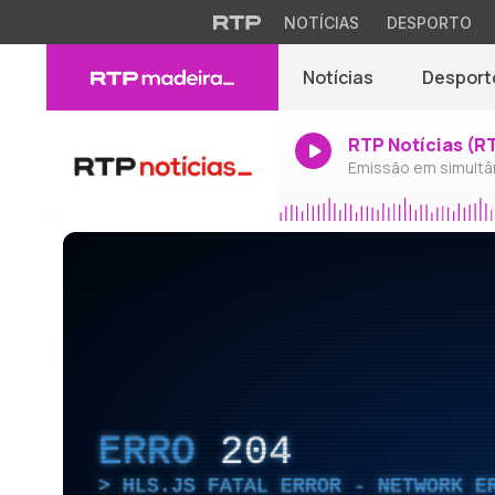
NOTÍCIAS
DESPORTO
Notícias
Desport
RTP Notícias (R
Emissão em simultâ
ERRO
204
HLS.JS FATAL ERROR - NETWORK E