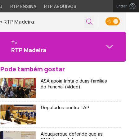
G
RTP ENSINA
RTP ARQUIVOS
Entrar
+ RTP Madeira
TV
RTP Madeira
Pode também gostar
ASA apoia trinta e duas famílias
do Funchal (vídeo)
Deputados contra TAP
Albuquerque defende que as