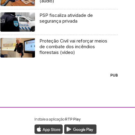
(áudio)
PSP fiscaliza atividade de
segurança privada
Proteção Civil vai reforçar meios
de combate dos incêndios
florestais (vídeo)
PUB
Instale a aplicação
RTP Play
ebook da RTP Madeira
nstagram da RTP Madeira