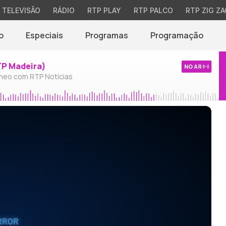
TELEVISÃO
RÁDIO
RTP PLAY
RTP PALCO
RTP ZIG ZA
o
Especiais
Programas
Programação
TP Madeira)
NO AR
neo com RTP Notícias
RROR