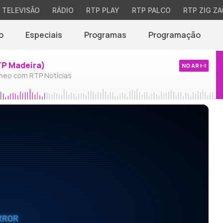
TELEVISÃO
RÁDIO
RTP PLAY
RTP PALCO
RTP ZIG ZA
o
Especiais
Programas
Programação
TP Madeira)
NO AR
neo com RTP Notícias
RROR