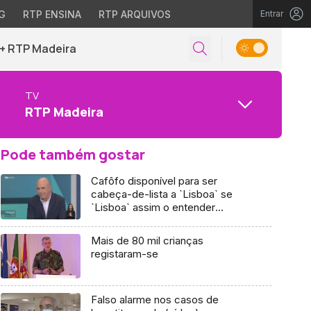
G
RTP ENSINA
RTP ARQUIVOS
Entrar
+ RTP Madeira
TV
RTP Madeira
Pode também gostar
Cafôfo disponível para ser
cabeça-de-lista a `Lisboa` se
`Lisboa` assim o entender
(vídeo)
Mais de 80 mil crianças
registaram-se
Falso alarme nos casos de