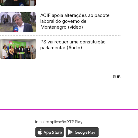
ACIF apoia alterações ao pacote
laboral do governo de
Montenegro (vídeo)
PS vai requer uma constituição
parlamentar (Áudio)
PUB
Instale a aplicação
RTP Play
ebook da RTP Madeira
nstagram da RTP Madeira