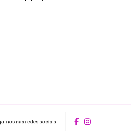
Aceder ao Fac
Aceder ao I
ga-nos nas redes sociais