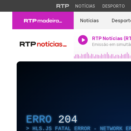
NOTÍCIAS
DESPORTO
Notícias
Desport
RTP Notícias (R
Emissão em simultâ
ERRO
204
HLS.JS FATAL ERROR - NETWORK E