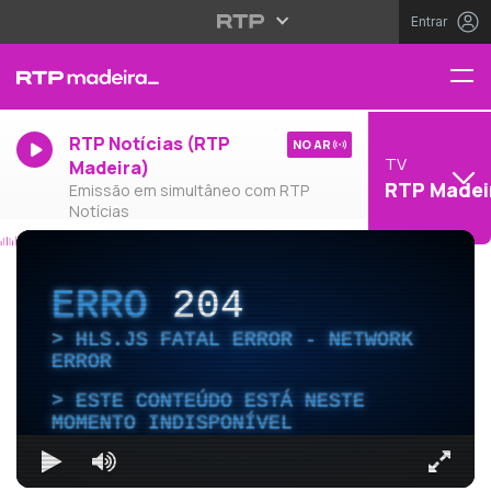
Entrar
RTP Notícias (RTP
NO AR
TV
Madeira)
RTP Madei
Emissão em simultâneo com RTP
Notícias
ERRO
204
HLS.JS FATAL ERROR - NETWORK
ERROR
ESTE CONTEÚDO ESTÁ NESTE
MOMENTO INDISPONÍVEL