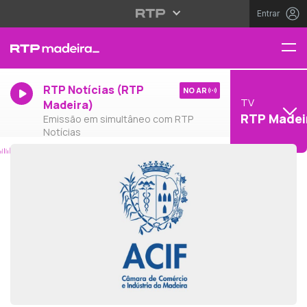
Entrar
RTP Notícias (RTP
NO AR
TV
Madeira)
RTP Madei
Emissão em simultâneo com RTP
Notícias