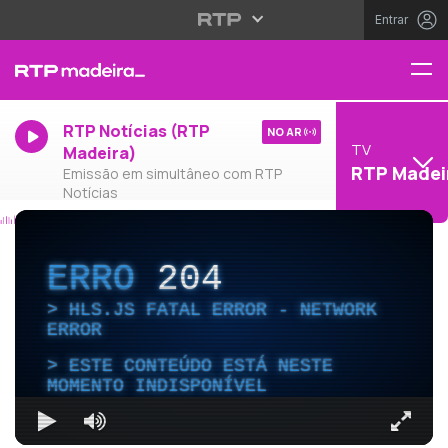
Entrar
RTP Notícias (RTP
NO AR
TV
Madeira)
RTP Madei
Emissão em simultâneo com RTP
Notícias
ERRO
204
HLS.JS FATAL ERROR - NETWORK
ERROR
ESTE CONTEÚDO ESTÁ NESTE
MOMENTO INDISPONÍVEL