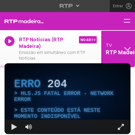
Entrar
RTP Notícias (RTP
NO AR
TV
Madeira)
RTP Madei
Emissão em simultâneo com RTP
Notícias
ERRO
204
HLS.JS FATAL ERROR - NETWORK
ERROR
ESTE CONTEÚDO ESTÁ NESTE
MOMENTO INDISPONÍVEL