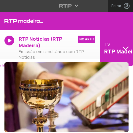
Entrar
RTP Notícias (RTP
NO AR
TV
Madeira)
RTP Madei
Emissão em simultâneo com RTP
Notícias