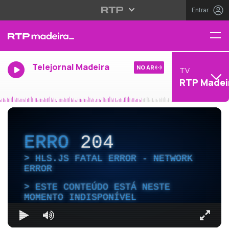
Entrar
Telejornal Madeira
NO AR
TV
RTP Madei
ERRO
204
HLS.JS FATAL ERROR - NETWORK
ERROR
ESTE CONTEÚDO ESTÁ NESTE
MOMENTO INDISPONÍVEL