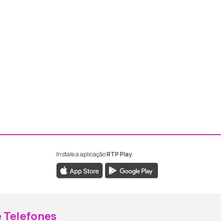
Instale a aplicação
RTP Play
ebook da RTP Madeira
nstagram da RTP Madeira
 Telefones