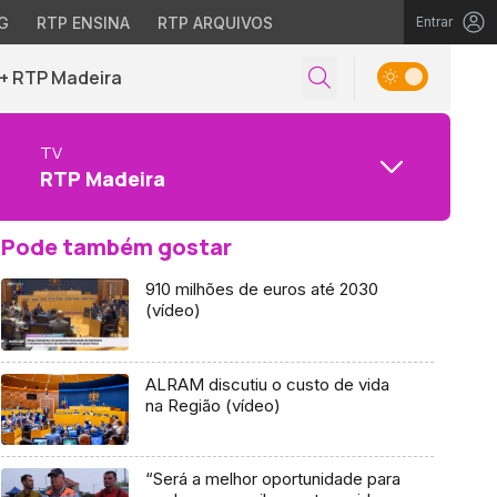
G
RTP ENSINA
RTP ARQUIVOS
Entrar
+ RTP Madeira
TV
RTP Madeira
Pode também gostar
910 milhões de euros até 2030
(vídeo)
ALRAM discutiu o custo de vida
na Região (vídeo)
“Será a melhor oportunidade para