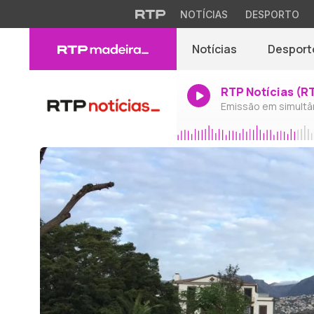
NOTÍCIAS
DESPORTO
Notícias
Desport
RTP Notícias (R
Emissão em simultâ