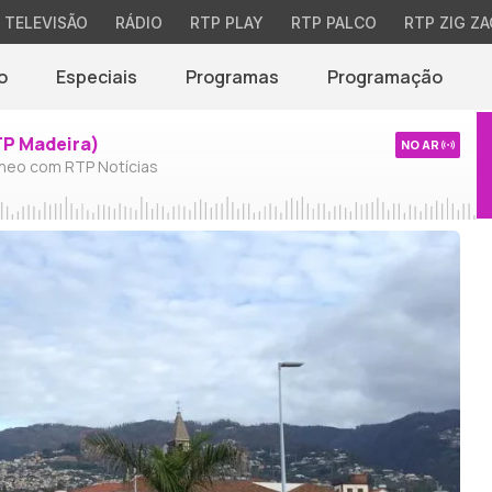
TELEVISÃO
RÁDIO
RTP PLAY
RTP PALCO
RTP ZIG ZA
o
Especiais
Programas
Programação
TP Madeira)
NO AR
neo com RTP Notícias