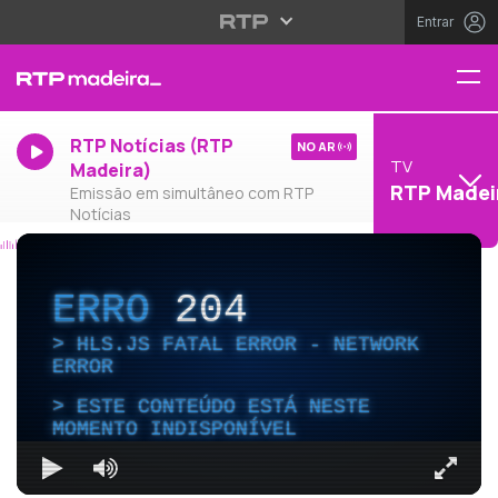
Entrar
RTP Notícias (RTP
NO AR
TV
Madeira)
RTP Madei
Emissão em simultâneo com RTP
Notícias
ERRO
204
HLS.JS FATAL ERROR - NETWORK
ERROR
ESTE CONTEÚDO ESTÁ NESTE
MOMENTO INDISPONÍVEL