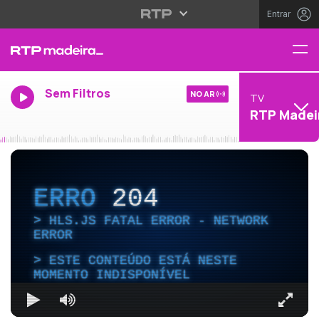
Entrar
Sem Filtros
NO AR
TV
RTP Madei
ERRO
204
HLS.JS FATAL ERROR - NETWORK
ERROR
ESTE CONTEÚDO ESTÁ NESTE
MOMENTO INDISPONÍVEL