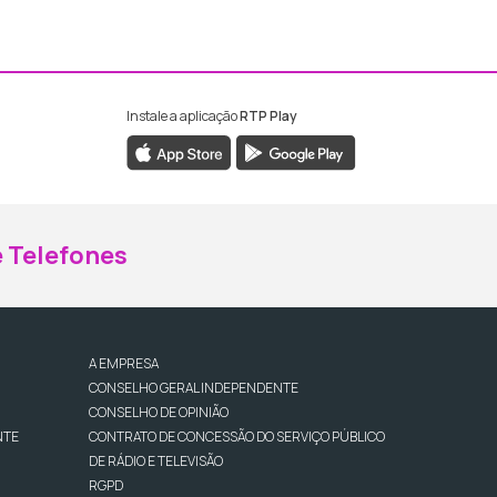
Instale a aplicação
RTP Play
ebook da RTP Madeira
nstagram da RTP Madeira
 Telefones
A EMPRESA
CONSELHO GERAL INDEPENDENTE
CONSELHO DE OPINIÃO
NTE
CONTRATO DE CONCESSÃO DO SERVIÇO PÚBLICO
DE RÁDIO E TELEVISÃO
RGPD