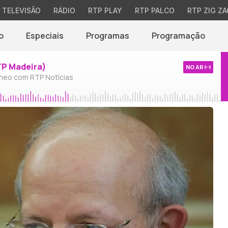
TELEVISÃO
RÁDIO
RTP PLAY
RTP PALCO
RTP ZIG ZA
o
Especiais
Programas
Programação
TP Madeira)
NO AR
neo com RTP Notícias