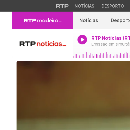
NOTÍCIAS
DESPORTO
Notícias
Desport
RTP Notícias (R
Emissão em simultâ