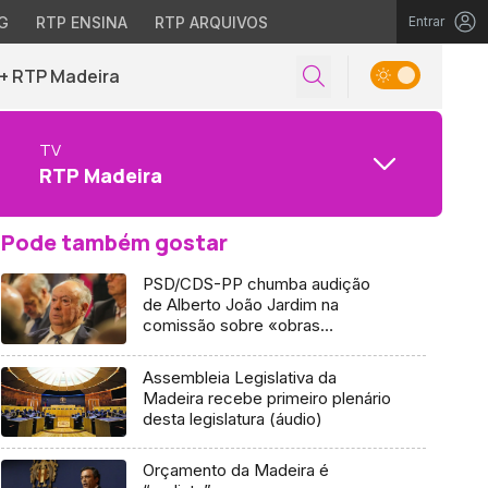
G
RTP ENSINA
RTP ARQUIVOS
Entrar
+ RTP Madeira
TV
RTP Madeira
Pode também gostar
PSD/CDS-PP chumba audição
de Alberto João Jardim na
comissão sobre «obras
inventadas»
Assembleia Legislativa da
Madeira recebe primeiro plenário
desta legislatura (áudio)
Orçamento da Madeira é