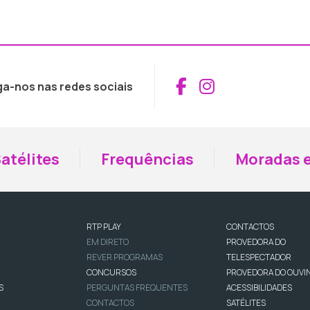
Aceder ao Fac
Aceder ao I
ga-nos nas redes sociais
atélites
Frequências
Moradas e
RTP PLAY
CONTACTOS
EM DIRETO
PROVEDORA DO
REVER PROGRAMAS
TELESPECTADOR
CONCURSOS
PROVEDORA DO OUVI
S
PERGUNTAS FREQUENTES
ACESSIBILIDADES
CONTACTOS
SATÉLITES