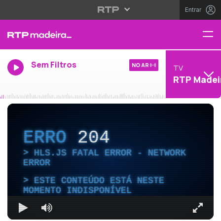
Entrar
Sem Filtros
NO AR
TV
RTP Madei
ERRO
204
HLS.JS FATAL ERROR - NETWORK
ERROR
ESTE CONTEÚDO ESTÁ NESTE
MOMENTO INDISPONÍVEL