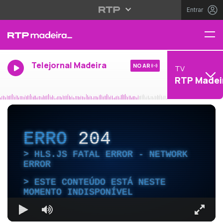
Entrar
Telejornal Madeira
NO AR
TV
RTP Madei
ERRO
204
HLS.JS FATAL ERROR - NETWORK
ERROR
ESTE CONTEÚDO ESTÁ NESTE
MOMENTO INDISPONÍVEL