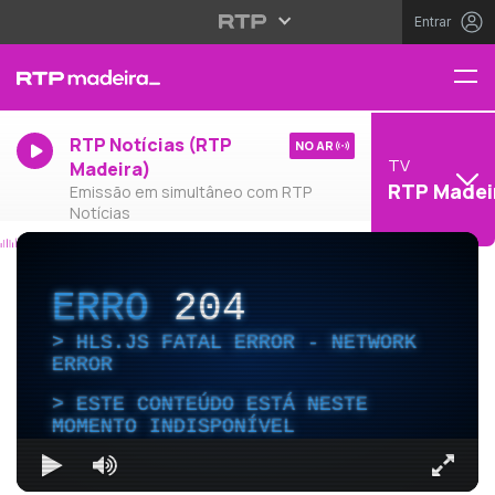
Entrar
RTP Notícias (RTP
NO AR
TV
Madeira)
RTP Madei
Emissão em simultâneo com RTP
Notícias
ERRO
204
HLS.JS FATAL ERROR - NETWORK
ERROR
ESTE CONTEÚDO ESTÁ NESTE
MOMENTO INDISPONÍVEL