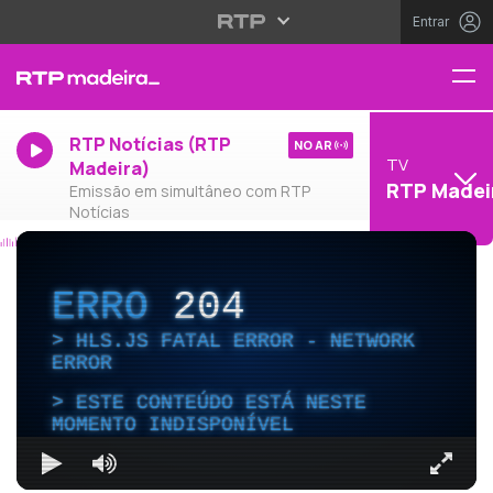
Entrar
RTP Notícias (RTP
NO AR
TV
Madeira)
RTP Madei
Emissão em simultâneo com RTP
Notícias
ERRO
204
HLS.JS FATAL ERROR - NETWORK
ERROR
ESTE CONTEÚDO ESTÁ NESTE
MOMENTO INDISPONÍVEL