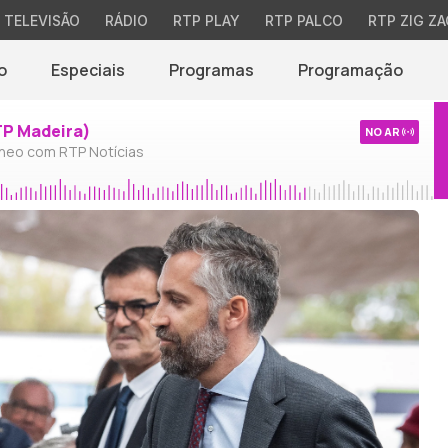
TELEVISÃO
RÁDIO
RTP PLAY
RTP PALCO
RTP ZIG ZA
o
Especiais
Programas
Programação
TP Madeira)
NO AR
neo com RTP Notícias