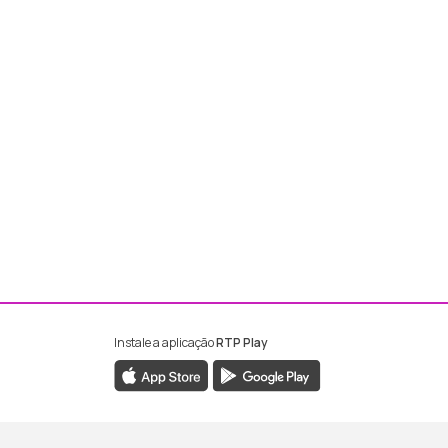
Instale a aplicação
RTP Play
ebook da RTP Madeira
nstagram da RTP Madeira