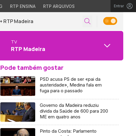
G
RTP ENSINA
RTP ARQUIVOS
Entrar
+ RTP Madeira
TV
RTP Madeira
Pode também gostar
PSD acusa PS de ser «pai da
austeridade», Medina fala em
fuga para o passado
Governo da Madeira reduziu
dívida da Saúde de 600 para 200
ME em quatro anos
Pinto da Costa: Parlamento