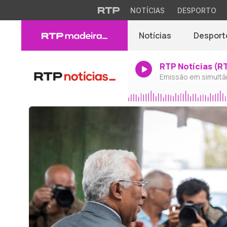
NOTÍCIAS
DESPORTO
Notícias
Desport
RTP Notícias (R
Emissão em simultâ