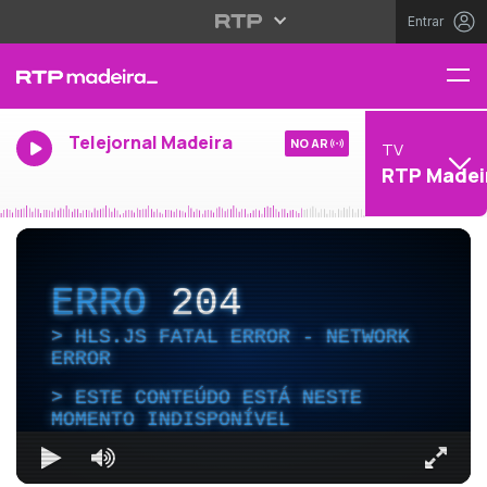
Entrar
Telejornal Madeira
NO AR
TV
RTP Madei
ERRO
204
HLS.JS FATAL ERROR - NETWORK
ERROR
ESTE CONTEÚDO ESTÁ NESTE
MOMENTO INDISPONÍVEL