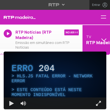
Entrar
RTP Notícias (RTP
NO AR
TV
Madeira)
RTP Madei
Emissão em simultâneo com RTP
Notícias
ERRO
204
HLS.JS FATAL ERROR - NETWORK
ERROR
ESTE CONTEÚDO ESTÁ NESTE
MOMENTO INDISPONÍVEL