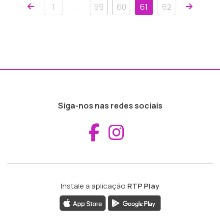
Anterior
Próxim
…
1
59
60
61
62
Siga-nos nas redes sociais
Aceder ao Fac
Aceder ao I
Instale a aplicação
RTP Play