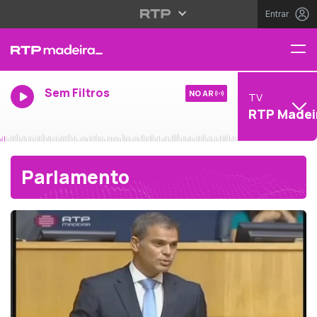
Entrar
Sem Filtros
NO AR
TV
RTP Madei
Parlamento