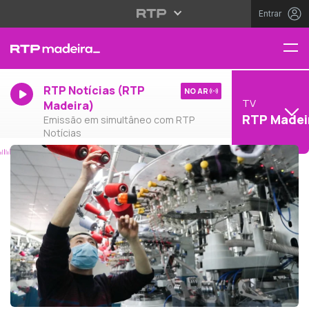
Entrar
RTP Notícias (RTP
NO AR
TV
Madeira)
RTP Madei
Emissão em simultâneo com RTP
Notícias