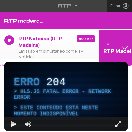
Entrar
RTP Notícias (RTP
NO AR
TV
Madeira)
RTP Madei
Emissão em simultâneo com RTP
Notícias
ERRO
204
HLS.JS FATAL ERROR - NETWORK
ERROR
ESTE CONTEÚDO ESTÁ NESTE
MOMENTO INDISPONÍVEL