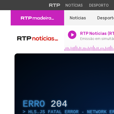
NOTÍCIAS
DESPORTO
Notícias
Desport
RTP Notícias (R
Emissão em simultâ
ERRO
204
HLS.JS FATAL ERROR - NETWORK E