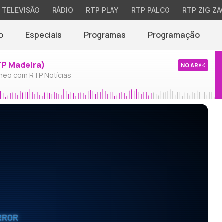
TELEVISÃO
RÁDIO
RTP PLAY
RTP PALCO
RTP ZIG ZA
o
Especiais
Programas
Programação
TP Madeira)
NO AR
neo com RTP Notícias
RROR