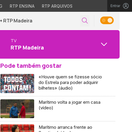
G
RTP ENSINA
RTP ARQUIVOS
Entrar
+ RTP Madeira
TV
RTP Madeira
Pode também gostar
«Houve quem se fizesse sócio
do Estrela para poder adquirir
bilhetes» (áudio)
Marítimo volta a jogar em casa
(vídeo)
Marítimo arranca frente ao