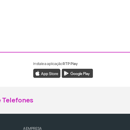
Instale a aplicação
RTP Play
ebook da RTP Madeira
nstagram da RTP Madeira
 Telefones
A EMPRESA