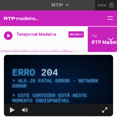
Entrar
Telejornal Madeira
NO AR
TV
RTP Madei
ERRO
204
HLS.JS FATAL ERROR - NETWORK
ERROR
ESTE CONTEÚDO ESTÁ NESTE
MOMENTO INDISPONÍVEL