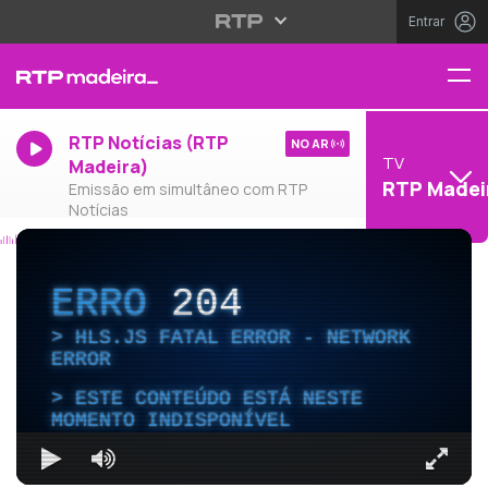
Entrar
RTP Notícias (RTP
NO AR
TV
Madeira)
RTP Madei
Emissão em simultâneo com RTP
Notícias
ERRO
204
HLS.JS FATAL ERROR - NETWORK
ERROR
ESTE CONTEÚDO ESTÁ NESTE
MOMENTO INDISPONÍVEL