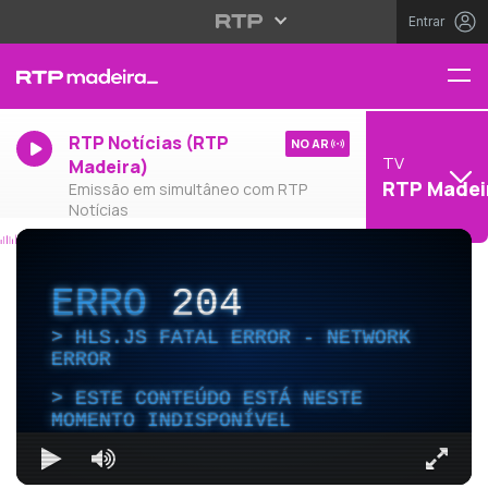
Entrar
RTP Notícias (RTP
NO AR
TV
Madeira)
RTP Madei
Emissão em simultâneo com RTP
Notícias
ERRO
204
HLS.JS FATAL ERROR - NETWORK
ERROR
ESTE CONTEÚDO ESTÁ NESTE
MOMENTO INDISPONÍVEL