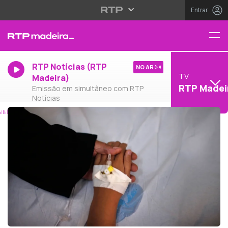
Entrar
RTP Notícias (RTP
NO AR
TV
Madeira)
RTP Madei
Emissão em simultâneo com RTP
Notícias