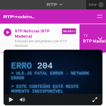
Entrar
RTP Notícias (RTP
NO AR
TV
Madeira)
RTP Madei
Emissão em simultâneo com RTP
Notícias
ERRO
204
HLS.JS FATAL ERROR - NETWORK
ERROR
ESTE CONTEÚDO ESTÁ NESTE
MOMENTO INDISPONÍVEL