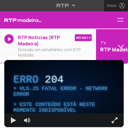
Entrar
RTP Notícias (RTP
NO AR
TV
Madeira)
RTP Madei
Emissão em simultâneo com RTP
Notícias
ERRO
204
HLS.JS FATAL ERROR - NETWORK
ERROR
ESTE CONTEÚDO ESTÁ NESTE
MOMENTO INDISPONÍVEL