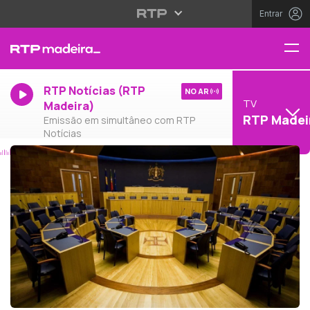
Entrar
RTP Notícias (RTP
NO AR
TV
Madeira)
RTP Madei
Emissão em simultâneo com RTP
Notícias