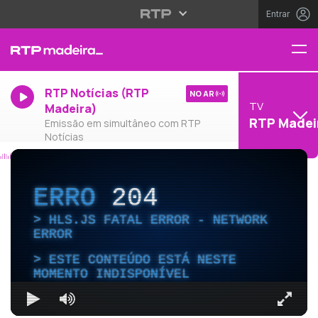
Entrar
RTP Notícias (RTP
NO AR
TV
Madeira)
RTP Madei
Emissão em simultâneo com RTP
Notícias
ERRO
204
HLS.JS FATAL ERROR - NETWORK
ERROR
ESTE CONTEÚDO ESTÁ NESTE
MOMENTO INDISPONÍVEL