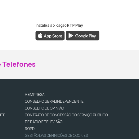
Instale a aplicação
RTP Play
ebook da RTP Madeira
nstagram da RTP Madeira
 Telefones
A EMPRESA
CONSELHO GERAL INDEPENDENTE
CONSELHO DE OPINIÃO
NTE
CONTRATO DE CONCESSÃO DO SERVIÇO PÚBLICO
DE RÁDIO E TELEVISÃO
RGPD
GESTÃO DAS DEFINIÇÕES DE COOKIES