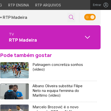
G
RTP ENSINA
RTP ARQUIVOS
Entrar
+ RTP Madeira
TV
RTP Madeira
Pode também gostar
Patinagem concretiza sonhos
(vídeo)
Albano Oliveira substitui Filipe
Neto na equipa feminina do
Marítimo (vídeo)
Marcelo Brozović é o novo