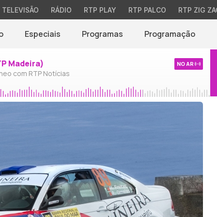
TELEVISÃO
RÁDIO
RTP PLAY
RTP PALCO
RTP ZIG ZA
o
Especiais
Programas
Programação
TP Madeira)
NO AR
neo com RTP Notícias