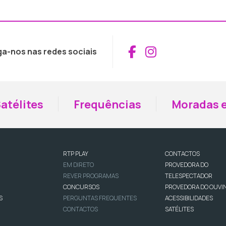
Aceder ao Fac
Aceder ao I
ga-nos nas redes sociais
atélites
Frequências
Moradas e
RTP PLAY
CONTACTOS
EM DIRETO
PROVEDORA DO
REVER PROGRAMAS
TELESPECTADOR
CONCURSOS
PROVEDORA DO OUVI
S
PERGUNTAS FREQUENTES
ACESSIBILIDADES
CONTACTOS
SATÉLITES