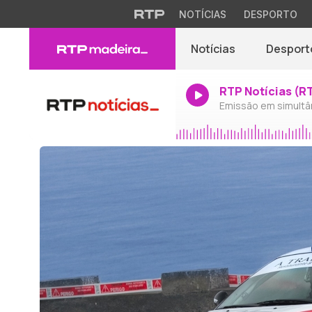
NOTÍCIAS
DESPORTO
Notícias
Desport
RTP Notícias (R
Emissão em simultâ