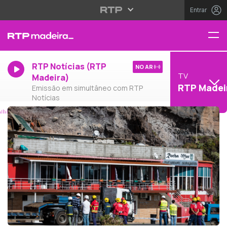
Entrar
RTP Notícias (RTP
NO AR
TV
Madeira)
RTP Madei
Emissão em simultâneo com RTP
Notícias