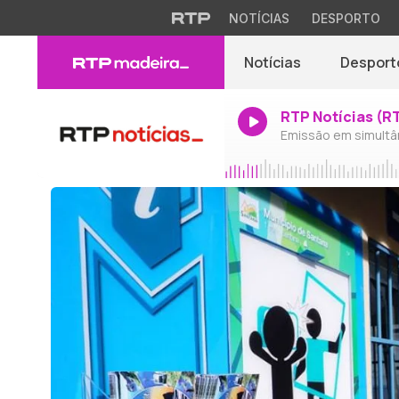
NOTÍCIAS
DESPORTO
Notícias
Desport
RTP Notícias (R
Emissão em simultâ