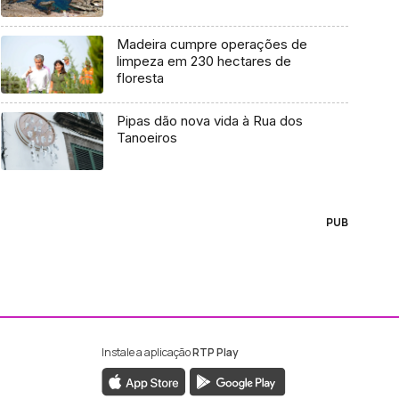
Madeira cumpre operações de
limpeza em 230 hectares de
floresta
Pipas dão nova vida à Rua dos
Tanoeiros
PUB
Instale a aplicação
RTP Play
ebook da RTP Madeira
nstagram da RTP Madeira