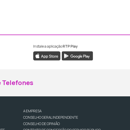
Instale a aplicação
RTP Play
ebook da RTP Madeira
nstagram da RTP Madeira
 Telefones
A EMPRESA
CONSELHO GERAL INDEPENDENTE
CONSELHO DE OPINIÃO