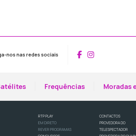
Aceder ao Fac
Aceder ao I
ga-nos nas redes sociais
atélites
Frequências
Moradas e
RTP PLAY
CONTACTOS
EM DIRETO
PROVEDORA DO
REVER PROGRAMAS
TELESPECTADOR