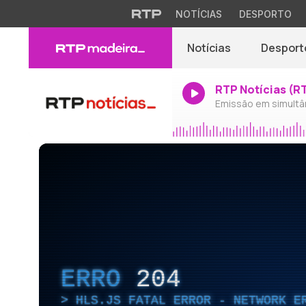
NOTÍCIAS
DESPORTO
Notícias
Desport
RTP Notícias (R
Emissão em simultâ
ERRO
204
HLS.JS FATAL ERROR - NETWORK E