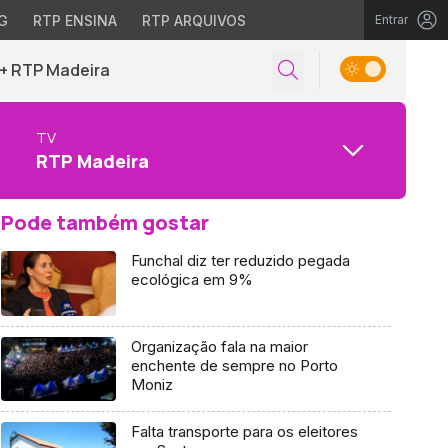
G
RTP ENSINA
RTP ARQUIVOS
Entrar
+ RTP Madeira
TV
RTP Madeira
Pode também gostar
Funchal diz ter reduzido pegada
ecológica em 9%
Organização fala na maior
enchente de sempre no Porto
Moniz
Falta transporte para os eleitores