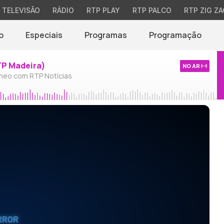
TELEVISÃO
RÁDIO
RTP PLAY
RTP PALCO
RTP ZIG ZA
o
Especiais
Programas
Programação
TP Madeira)
NO AR
neo com RTP Notícias
RROR