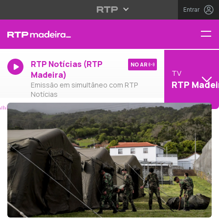
Entrar
RTP Notícias (RTP
NO AR
TV
Madeira)
RTP Madei
Emissão em simultâneo com RTP
Notícias