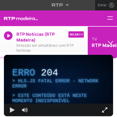
Entrar
RTP Notícias (RTP
NO AR
TV
Madeira)
RTP Madei
Emissão em simultâneo com RTP
Notícias
ERRO
204
HLS.JS FATAL ERROR - NETWORK
ERROR
ESTE CONTEÚDO ESTÁ NESTE
MOMENTO INDISPONÍVEL