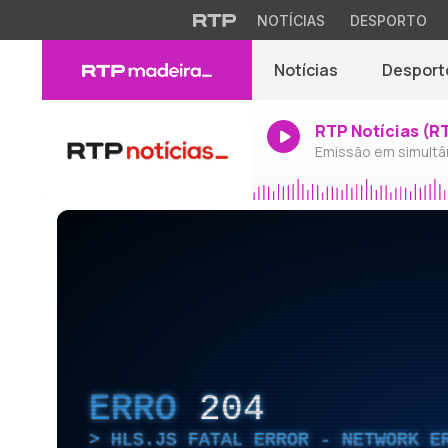
NOTÍCIAS
DESPORTO
Notícias
Desport
RTP Notícias (R
Emissão em simultâ
ERRO
204
HLS.JS FATAL ERROR - NETWORK E