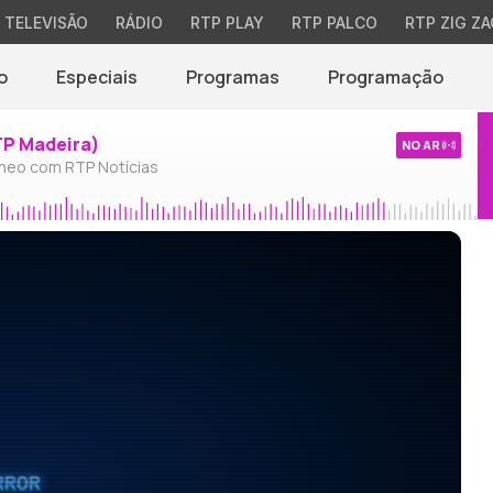
TELEVISÃO
RÁDIO
RTP PLAY
RTP PALCO
RTP ZIG ZA
o
Especiais
Programas
Programação
TP Madeira)
NO AR
neo com RTP Notícias
RROR