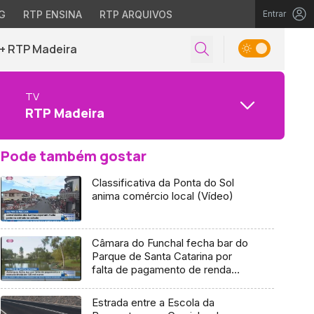
G
RTP ENSINA
RTP ARQUIVOS
Entrar
+ RTP Madeira
TV
RTP Madeira
Pode também gostar
Classificativa da Ponta do Sol
anima comércio local (Vídeo)
Câmara do Funchal fecha bar do
Parque de Santa Catarina por
falta de pagamento de renda
(Vídeo)
Estrada entre a Escola da