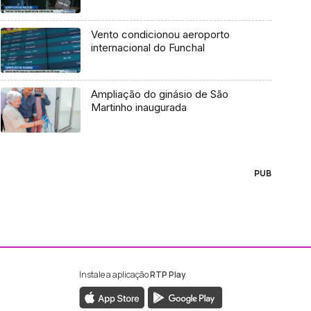
Vento condicionou aeroporto
internacional do Funchal
Ampliação do ginásio de São
Martinho inaugurada
PUB
Instale a aplicação
RTP Play
ebook da RTP Madeira
nstagram da RTP Madeira