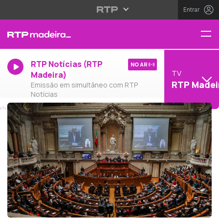
Entrar
RTP Notícias (RTP
NO AR
TV
Madeira)
RTP Madei
Emissão em simultâneo com RTP
Notícias