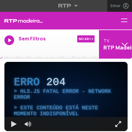
Entrar
Sem Filtros
NO AR
TV
RTP Madei
ERRO
204
HLS.JS FATAL ERROR - NETWORK
ERROR
ESTE CONTEÚDO ESTÁ NESTE
MOMENTO INDISPONÍVEL