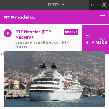
Entrar
RTP Notícias (RTP
NO AR
TV
Madeira)
RTP Madei
Emissão em simultâneo com RTP
Notícias