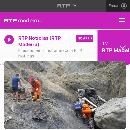
Entrar
RTP Notícias (RTP
NO AR
TV
Madeira)
RTP Madei
Emissão em simultâneo com RTP
Notícias