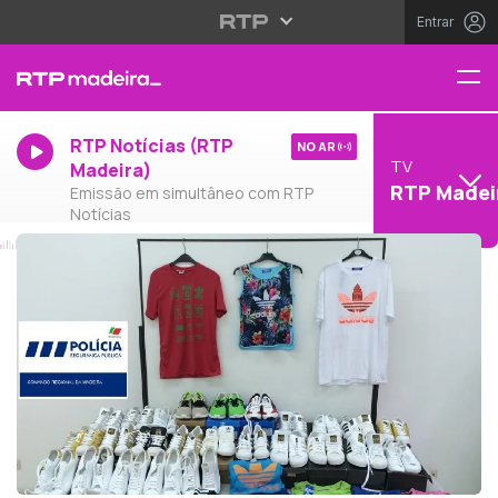
Entrar
RTP Notícias (RTP
NO AR
TV
Madeira)
RTP Madei
Emissão em simultâneo com RTP
Notícias