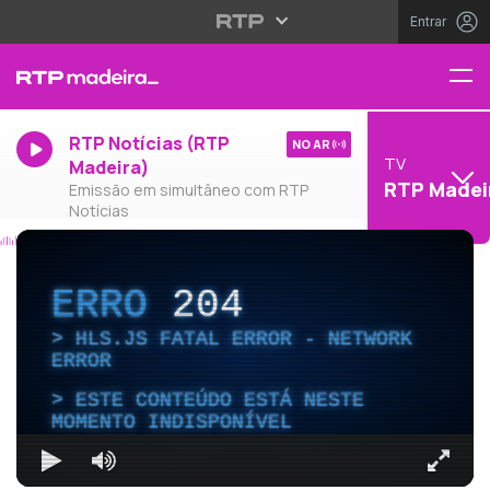
Entrar
RTP Notícias (RTP
NO AR
TV
Madeira)
RTP Madei
Emissão em simultâneo com RTP
Notícias
ERRO
204
HLS.JS FATAL ERROR - NETWORK
ERROR
ESTE CONTEÚDO ESTÁ NESTE
MOMENTO INDISPONÍVEL