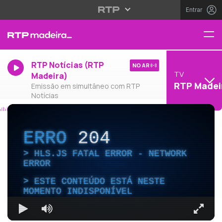
Entrar
RTP Notícias (RTP
NO AR
TV
Madeira)
RTP Madei
Emissão em simultâneo com RTP
Notícias
ERRO
204
HLS.JS FATAL ERROR - NETWORK
ERROR
ESTE CONTEÚDO ESTÁ NESTE
MOMENTO INDISPONÍVEL